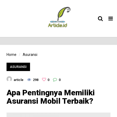
Tog
nav
Home
Asuransi
ASURANSI
article
298
0
0
Apa Pentingnya Memiliki
Asuransi Mobil Terbaik?