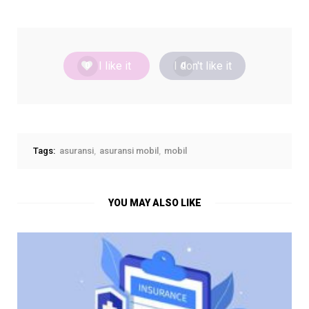
I like it
I don't like it
0
0
Tags:
asuransi
asuransi mobil
mobil
YOU MAY ALSO LIKE