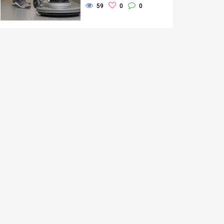
59
0
0