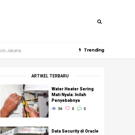
Trending
ools Jakarta
ARTIKEL TERBARU
Water Heater Sering
Mati Nyala: Inilah
Penyebabnya
56
0
0
Data Security di Oracle