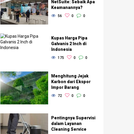
NetSuite: Sebaik Apa
Keamanannya?
56
0
0
Kupas Harga Pipa
Galvanis 2 Inch di
Indonesia
175
0
0
Menghitung Jejak
Karbon dari Ekspor
Impor Barang
72
0
0
Pentingnya Supervisi
dalam Layanan
Cleaning Service