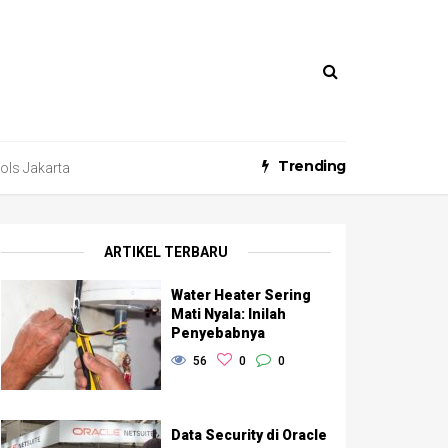
Trending
ools Jakarta
ARTIKEL TERBARU
Water Heater Sering
Mati Nyala: Inilah
Penyebabnya
56
0
0
Data Security di Oracle