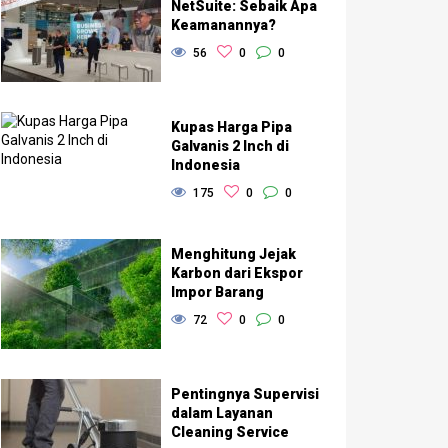
NetSuite: Sebaik Apa
Keamanannya?
56
0
0
Kupas Harga Pipa
Galvanis 2 Inch di
Indonesia
175
0
0
Menghitung Jejak
Karbon dari Ekspor
Impor Barang
72
0
0
Pentingnya Supervisi
dalam Layanan
Cleaning Service