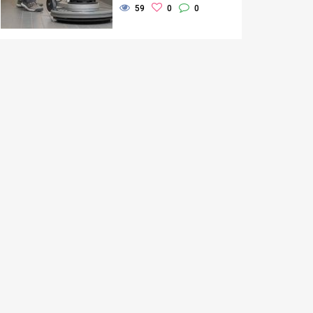
59
0
0