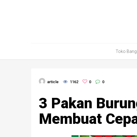
Toko Bang
article
1162
0
0
3 Pakan Burun
Membuat Cepa