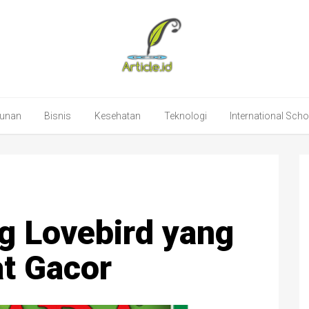
unan
Bisnis
Kesehatan
Teknologi
International Sch
g Lovebird yang
t Gacor