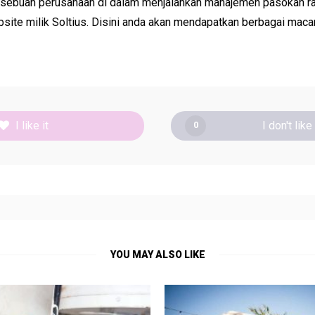
sebuah perusahaan di dalam menjalankan manajemen pasokan rantai.
ebsite milik Soltius. Disini anda akan mendapatkan berbagai mac
I like it
I don't like 
0
YOU MAY ALSO LIKE