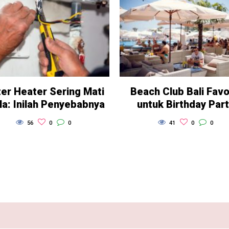
er Heater Sering Mati
Beach Club Bali Favo
la: Inilah Penyebabnya
untuk Birthday Par
56
0
0
41
0
0