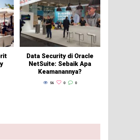
rit
Data Security di Oracle
ty
NetSuite: Sebaik Apa
Keamanannya?
56
0
0