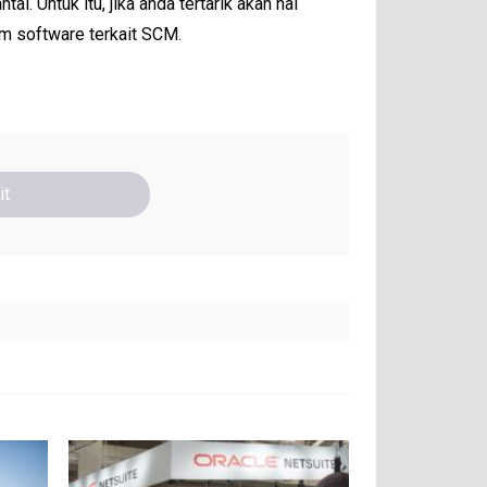
 Untuk itu, jika anda tertarik akan hal
am software terkait SCM.
it