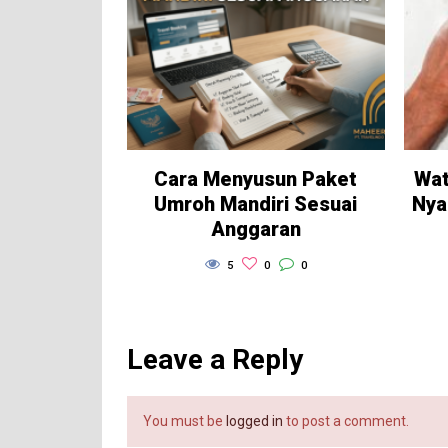
Cara Menyusun Paket
Wat
Umroh Mandiri Sesuai
Nya
Anggaran
5
0
0
Leave a Reply
You must be
logged in
to post a comment.