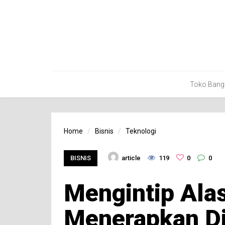
Toko Bang
Home
Bisnis
Teknologi
BISNIS
article
119
0
0
Mengintip Ala
Menerapkan Di