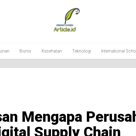
unan
Bisnis
Kesehatan
Teknologi
International Sch
san Mengapa Perusa
gital Supply Chain