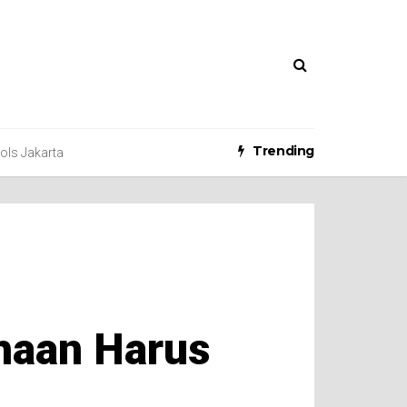
Trending
ools Jakarta
haan Harus