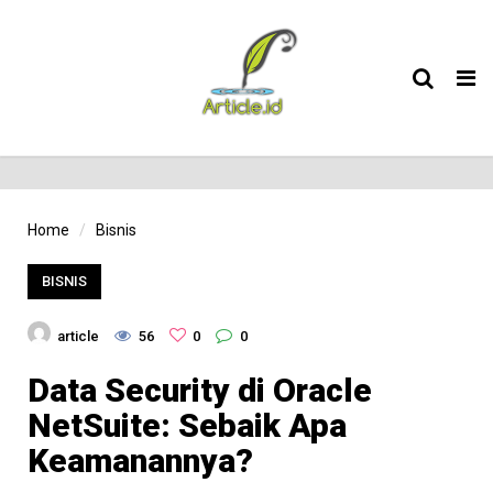
Tog
nav
Home
Bisnis
BISNIS
article
56
0
0
Data Security di Oracle
NetSuite: Sebaik Apa
Keamanannya?