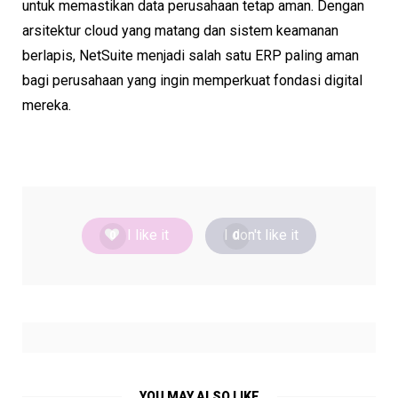
untuk memastikan data perusahaan tetap aman. Dengan
arsitektur cloud yang matang dan sistem keamanan
berlapis, NetSuite menjadi salah satu ERP paling aman
bagi perusahaan yang ingin memperkuat fondasi digital
mereka.
I like it
I don't like it
0
0
YOU MAY ALSO LIKE