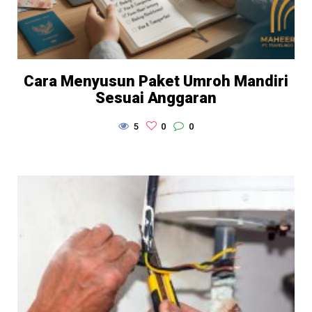
Cara Menyusun Paket Umroh Mandiri
Sesuai Anggaran
5
0
0