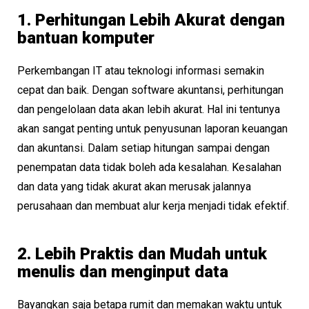
1. Perhitungan Lebih Akurat dengan
bantuan komputer
Perkembangan IT atau teknologi informasi semakin
cepat dan baik. Dengan software akuntansi, perhitungan
dan pengelolaan data akan lebih akurat. Hal ini tentunya
akan sangat penting untuk penyusunan laporan keuangan
dan akuntansi. Dalam setiap hitungan sampai dengan
penempatan data tidak boleh ada kesalahan. Kesalahan
dan data yang tidak akurat akan merusak jalannya
perusahaan dan membuat alur kerja menjadi tidak efektif.
2. Lebih Praktis dan Mudah untuk
menulis dan menginput data
Bayangkan saja betapa rumit dan memakan waktu untuk