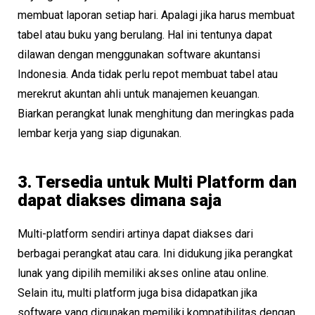
membuat laporan setiap hari. Apalagi jika harus membuat
tabel atau buku yang berulang. Hal ini tentunya dapat
dilawan dengan menggunakan software akuntansi
Indonesia. Anda tidak perlu repot membuat tabel atau
merekrut akuntan ahli untuk manajemen keuangan.
Biarkan perangkat lunak menghitung dan meringkas pada
lembar kerja yang siap digunakan.
3. Tersedia untuk Multi Platform dan
dapat diakses dimana saja
Multi-platform sendiri artinya dapat diakses dari
berbagai perangkat atau cara. Ini didukung jika perangkat
lunak yang dipilih memiliki akses online atau online.
Selain itu, multi platform juga bisa didapatkan jika
software yang digunakan memiliki kompatibilitas dengan