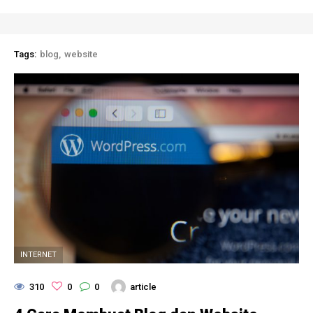
Tags:
blog
website
INTERNET
310
0
0
article