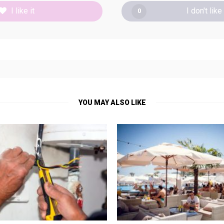
I like it
I don't like 
0
YOU MAY ALSO LIKE