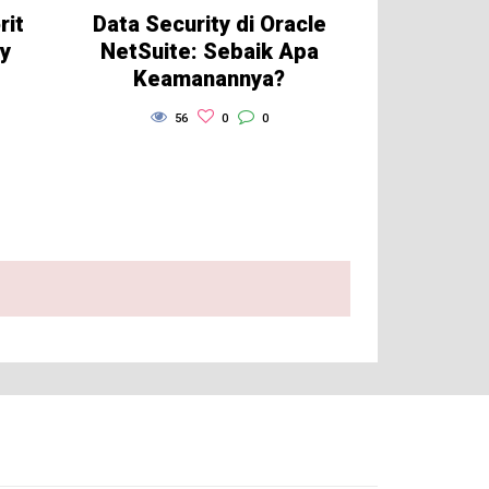
rit
Data Security di Oracle
ty
NetSuite: Sebaik Apa
Keamanannya?
56
0
0