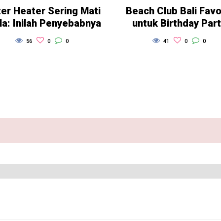
er Heater Sering Mati
Beach Club Bali Favo
la: Inilah Penyebabnya
untuk Birthday Par
56
0
0
41
0
0