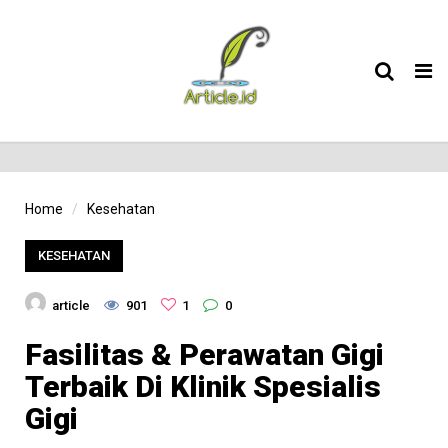
Tog
nav
Home
Kesehatan
KESEHATAN
article
901
1
0
Fasilitas & Perawatan Gigi
Terbaik Di Klinik Spesialis
Gigi