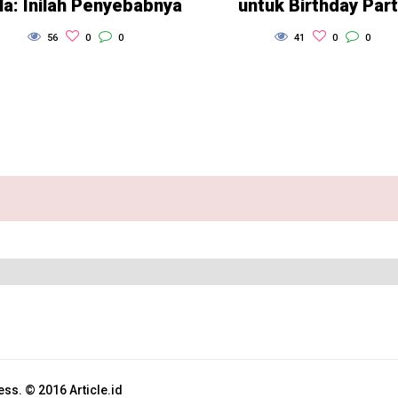
la: Inilah Penyebabnya
untuk Birthday Par
56
0
0
41
0
0
s. © 2016 Article.id