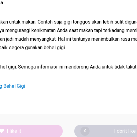
da
unakan untuk makan. Contoh saja gigi tonggos akan lebih sulit d
hanya mengurangi kenikmatan Anda saat makan tapi terkadang memb
nan jadi mudah menyangkut. Hal ini tentunya menimbulkan rasa m
 baik segera gunakan behel gigi.
l gigi. Semoga informasi ini mendorong Anda untuk tidak takut 
g Behel Gigi
I like it
I don't like 
0