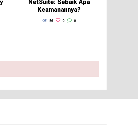
ty
NetSuite: Sebaik Apa
Keamanannya?
56
0
0