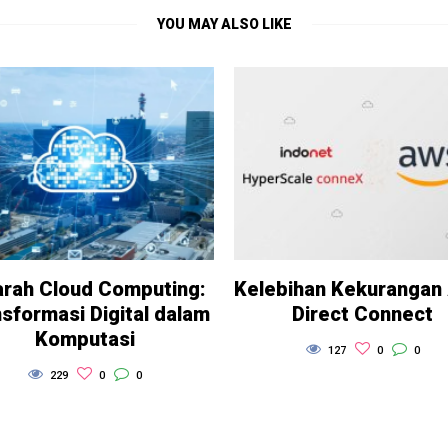
YOU MAY ALSO LIKE
arah Cloud Computing:
Kelebihan Kekuranga
sformasi Digital dalam
Direct Connect
Komputasi
127
0
0
229
0
0