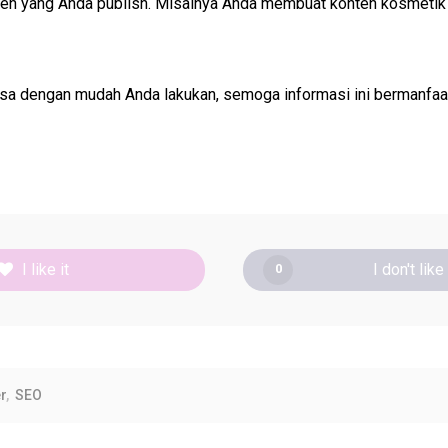
en yang Anda publish. Misalnya Anda membuat konten kosmetik w
sa dengan mudah Anda lakukan, semoga informasi ini bermanfaat
I like it
I don't like 
0
r
SEO