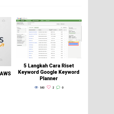
5 Langkah Cara Riset
Keyword Google Keyword
n AWS
Planner
543
2
0