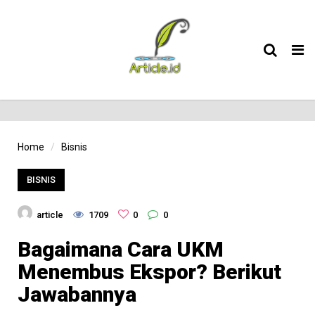
Tog
nav
Home
Bisnis
BISNIS
article
1709
0
0
Bagaimana Cara UKM
Menembus Ekspor? Berikut
Jawabannya