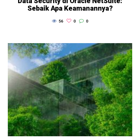
Data Security di Oracle NetSuite:
Sebaik Apa Keamanannya?
56
0
0