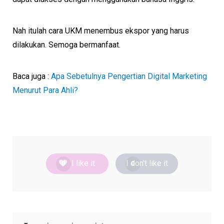
Nah itulah cara UKM menembus ekspor yang harus
dilakukan. Semoga bermanfaat.
Baca juga :
Apa Sebetulnya Pengertian Digital Marketing
Menurut Para Ahli?
I like it
I don't like it
0
0